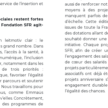
ervice de l’insertion et
aussi de renforcer no
moyens à des projet
manquent parfois de 
ciales restent fortes
d’échelle. Cette édit
 Fondation SFR agit-
issues de toute la Fra
des dotations allant 
souhaité donner une 
leitmotiv clair : le
initiative. Chaque pr
lus grand nombre. Dans
SFR, afin de créer un
 l’accès à la santé, à
l’engagement des salar
 numérique, l’inclusion
de cœur des salariés
r, notamment dans les
projets particulièreme
 de trois priorités :
associatifs ont déjà 
e, favoriser l’égalité
projets anniversaire 
r parcours et soutenir
engagement durable au
re. Nous travaillons pour
l’égalité des chances.
connus, comme Emmaüs
’elles. Concrètement,
in, des programmes de