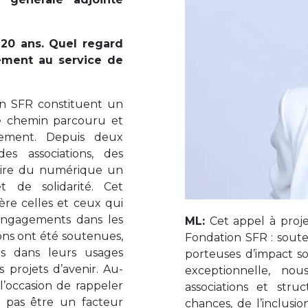
 20 ans. Quel regard
ement au service de
on SFR constituent un
e chemin parcouru et
ement. Depuis deux
es associations, des
 faire du numérique un
et de solidarité. Cet
ère celles et ceux qui
 engagements dans les
ML:
Cet appel à proje
tions ont été soutenues,
Fondation SFR : souteni
 dans leurs usages
porteuses d’impact soc
projets d’avenir. Au-
exceptionnelle, no
 l’occasion de rappeler
associations et str
t pas être un facteur
chances, de l’inclusio