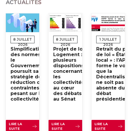
ACTUALITÉS
8 JUILLET
8 JUILLET
1 JUILLET
2026
2026
2026
Simplification
Projet de loi
Retrait du pro
des normes :
Logement :
de loi « État
le
plusieurs
local » : l’APV
Gouvernement
dispositions
forme le vœu
poursuit sa
concernant
que la
stratégie de
les
Décentralisat
réduction des
collectivités
ne soit pas
contraintes
au cœur
absente du
pesant sur les
des débats
débat
collectivités
au Sénat
présidentiel
LIRE LA
LIRE LA
LIRE LA
SUITE
SUITE
SUITE