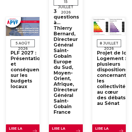
15
JUILLET
3
2026
questions
à…
Thierry
Bernard,
Directeur
5 AOÛT
8 JUILLET
Général
2026
2026
Saint-
PLF 2027 :
Projet de loi
Gobain
Présentation
Logement :
Europe
et
plusieurs
du Sud,
conséquences
dispositions
Moyen-
sur les
concernant
Orient,
budgets
les
Afrique,
locaux
collectivités
Directeur
au cœur
Général
des débats
Saint-
au Sénat
Gobain
France
LIRE LA
LIRE LA
LIRE LA