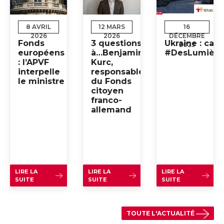
8 AVRIL
12 MARS
16
2026
2026
DÉCEMBRE
Fonds
3 questions
Ukraine : ca
2025
européens
à…Benjamin
#DesLumière
: l’APVF
Kurc,
interpelle
responsable
le ministre
du Fonds
citoyen
franco-
allemand
LIRE LA
LIRE LA
LIRE LA
SUITE
SUITE
SUITE
TOUTE L'ACTUALITÉ