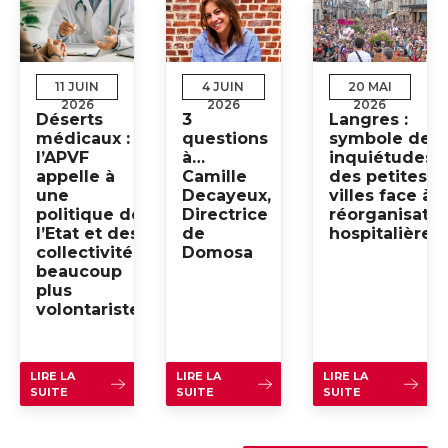
11 JUIN
4 JUIN
20 MAI
2026
2026
2026
Déserts
3
Langres :
médicaux :
questions
symbole des
l’APVF
à…
inquiétudes
appelle à
Camille
des petites
une
Decayeux,
villes face à l
politique de
Directrice
réorganisatio
l’Etat et des
de
hospitalière
collectivités
Domosa
beaucoup
plus
volontariste
LIRE LA
LIRE LA
LIRE LA
SUITE
SUITE
SUITE