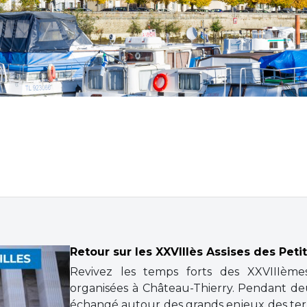
Retour sur les XXVIIIès Assises des Peti
Revivez les temps forts des XXVIIIèmes
organisées à Château-Thierry. Pendant deu
échangé autour des grands enjeux des territo