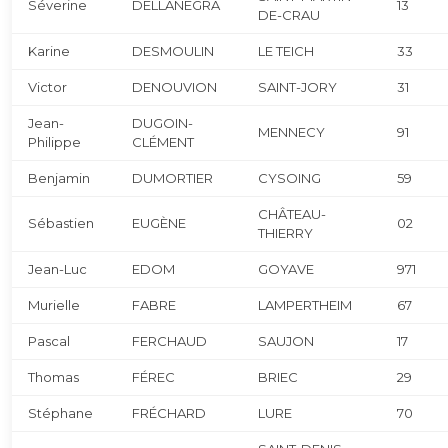
Séverine
DELLANEGRA
13
DE-CRAU
Karine
DESMOULIN
LE TEICH
33
Victor
DENOUVION
SAINT-JORY
31
Jean-
DUGOIN-
MENNECY
91
Philippe
CLÉMENT
Benjamin
DUMORTIER
CYSOING
59
CHÂTEAU-
Sébastien
EUGÈNE
02
THIERRY
Jean-Luc
EDOM
GOYAVE
971
Murielle
FABRE
LAMPERTHEIM
67
Pascal
FERCHAUD
SAUJON
17
Thomas
FÉREC
BRIEC
29
Stéphane
FRÉCHARD
LURE
70