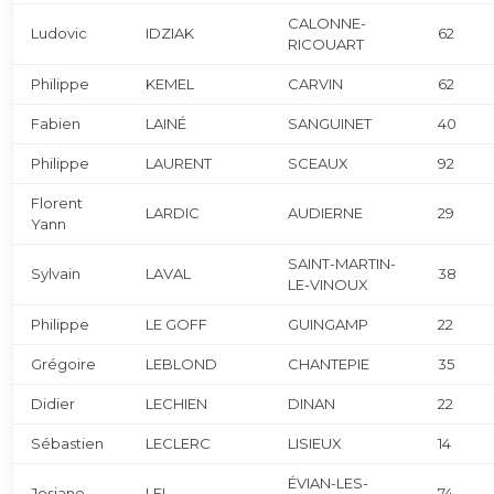
CALONNE-
Ludovic
IDZIAK
62
RICOUART
Philippe
KEMEL
CARVIN
62
Fabien
LAINÉ
SANGUINET
40
Philippe
LAURENT
SCEAUX
92
Florent
LARDIC
AUDIERNE
29
Yann
SAINT-MARTIN-
Sylvain
LAVAL
38
LE-VINOUX
Philippe
LE GOFF
GUINGAMP
22
Grégoire
LEBLOND
CHANTEPIE
35
Didier
LECHIEN
DINAN
22
Sébastien
LECLERC
LISIEUX
14
ÉVIAN-LES-
Josiane
LEI
74