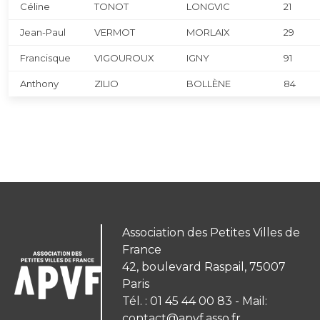
Céline
TONOT
LONGVIC
21
Jean-Paul
VERMOT
MORLAIX
29
Francisque
VIGOUROUX
IGNY
91
Anthony
ZILIO
BOLLÈNE
84
Association des Petites Villes de
France
42, boulevard Raspail, 75007
Paris
Tél. : 01 45 44 00 83 - Mail:
contact@apvf.asso.fr