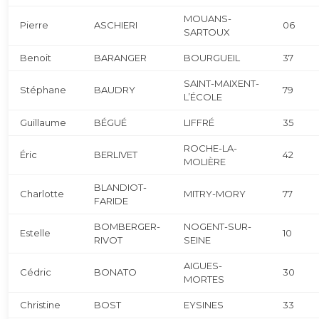
MOUANS-
Pierre
ASCHIERI
06
SARTOUX
Benoit
BARANGER
BOURGUEIL
37
SAINT-MAIXENT-
Stéphane
BAUDRY
79
L’ÉCOLE
Guillaume
BÉGUÉ
LIFFRÉ
35
ROCHE-LA-
Éric
BERLIVET
42
MOLIÈRE
BLANDIOT-
Charlotte
MITRY-MORY
77
FARIDE
BOMBERGER-
NOGENT-SUR-
Estelle
10
RIVOT
SEINE
AIGUES-
Cédric
BONATO
30
MORTES
Christine
BOST
EYSINES
33