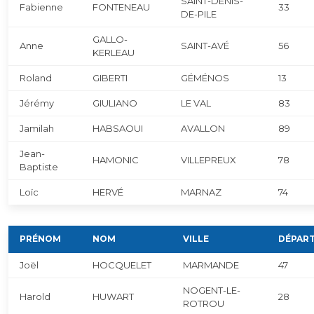
SAINT-DENIS-
Fabienne
FONTENEAU
33
DE-PILE
GALLO-
Anne
SAINT-AVÉ
56
KERLEAU
Roland
GIBERTI
GÉMÉNOS
13
Jérémy
GIULIANO
LE VAL
83
Jamilah
HABSAOUI
AVALLON
89
Jean-
HAMONIC
VILLEPREUX
78
Baptiste
Loïc
HERVÉ
MARNAZ
74
PRÉNOM
NOM
VILLE
DÉPAR
Joël
HOCQUELET
MARMANDE
47
NOGENT-LE-
Harold
HUWART
28
ROTROU