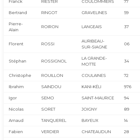
Franck
RIESTER
COULOMMIERS
77
Bertrand
RINGOT
GRAVELINES
59
Pierre-
ROIRON
LANGEAIS
37
Alain
AURIBEAU-
Florent
ROSSI
06
SUR-SIAGNE
LA GRANDE-
Stéphan
ROSSIGNOL
34
MOTTE
Christophe
ROUILLON
COULAINES
72
Ibrahim
SAINDOU
KANI-KÉLI
976
Igor
SEMO
SAINT-MAURICE
94
Nicolas
SORET
JOIGNY
89
Arnaud
TANQUEREL
BAYEUX
14
Fabien
VERDIER
CHATEAUDUN
28