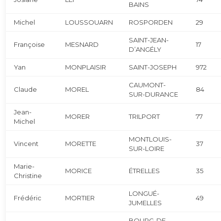
BAINS
Michel
LOUSSOUARN
ROSPORDEN
29
SAINT-JEAN-
Françoise
MESNARD
17
D’ANGÉLY
Yan
MONPLAISIR
SAINT-JOSEPH
972
CAUMONT-
Claude
MOREL
84
SUR-DURANCE
Jean-
MORER
TRILPORT
77
Michel
MONTLOUIS-
Vincent
MORETTE
37
SUR-LOIRE
Marie-
MORICE
ÉTRELLES
35
Christine
LONGUÉ-
Frédéric
MORTIER
49
JUMELLES
BOURG-DE-