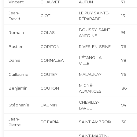
Vincent
CHAUVET
AUTUN
71
Jean-
LE PUY SAINTE-
CIOT
13
David
RÉPARADE
BOUSSY-SAINT-
Romain
COLAS
91
ANTOINE
Bastien
CORITON
RIVES-EN-SEINE
76
L’ÉTANG-LA-
Daniel
CORNALBA
78
VILLE
Guillaume
COUTEY
MALAUNAY
76
MIGNÉ-
Benjamin
COUTON
86
AUXANCES
CHEVILLY-
Stéphanie
DAUMIN
94
LARUE
Jean-
DE FARIA
SAINT-AMBROIX
30
Pierre
SAINT-MARTIN-