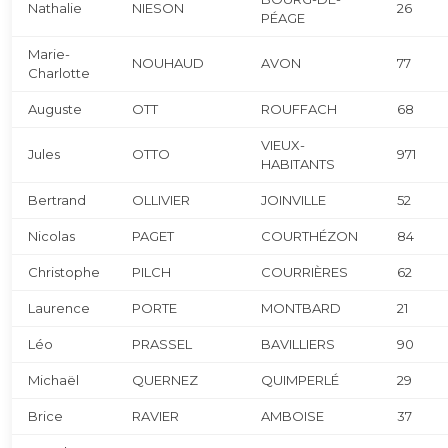
Nathalie
NIESON
26
PÉAGE
Marie-
NOUHAUD
AVON
77
Charlotte
Auguste
OTT
ROUFFACH
68
VIEUX-
Jules
OTTO
971
HABITANTS
Bertrand
OLLIVIER
JOINVILLE
52
Nicolas
PAGET
COURTHÉZON
84
Christophe
PILCH
COURRIÈRES
62
Laurence
PORTE
MONTBARD
21
Léo
PRASSEL
BAVILLIERS
90
Michaël
QUERNEZ
QUIMPERLÉ
29
Brice
RAVIER
AMBOISE
37