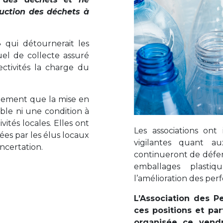
éduction des déchets à
 qui détournerait les
uel de collecte assuré
lectivités la charge du
nement que la mise en
ble ni une condition à
vités locales. Elles ont
Les associations ont 
es par les élus locaux
vigilantes quant 
ncertation.
continueront de défen
emballages plasti
l’amélioration des pe
L’Association des P
ces positions et par
organisée ce vendr