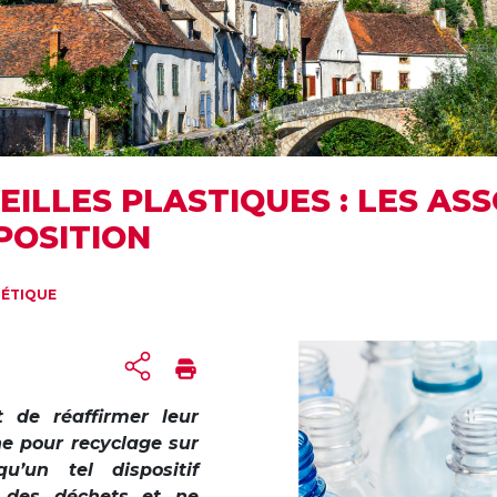
EILLES PLASTIQUES : LES AS
POSITION
GÉTIQUE
t de réaffirmer leur
ne pour recyclage sur
u’un tel dispositif
on des déchets et ne