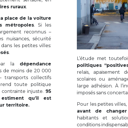
oires ruraux
.
la place de la voiture
s métropoles
. Si les
 largement reconnus –
es nuisances, sécurité
ans les petites villes:
osés
.
L’étude met toutefo
 par la
dépendance
politiques “positive
s de moins de 20 000
relais, apaisement d
– transports collectifs
scolaires ou aménage
– rend toute politique
large adhésion. À l’in
contrainte injuste.
95
imposés sans concertati
stiment qu’il est
Pour les petites villes
r territoire.
avant de changer
habitants et soluti
conditions indispensab