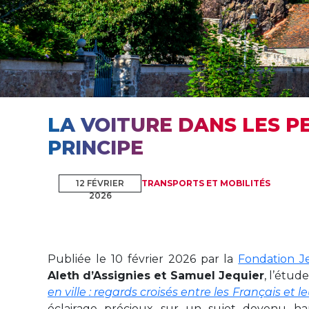
LA VOITURE DANS LES P
PRINCIPE
12 FÉVRIER
TRANSPORTS ET MOBILITÉS
2026
Publiée le 10 février 2026 par la
Fondation J
Aleth d’Assignies et Samuel Jequier
, l’étud
en ville : regards croisés entre les Français et l
éclairage précieux sur un sujet devenu ha