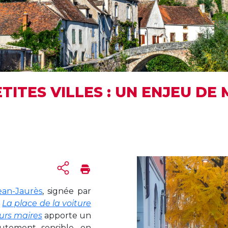
ETITES VILLES : UN ENJEU D
ean-Jaurès
, signée par
e
La place de la voiture
eurs maires
apporte un
utement sensible, en