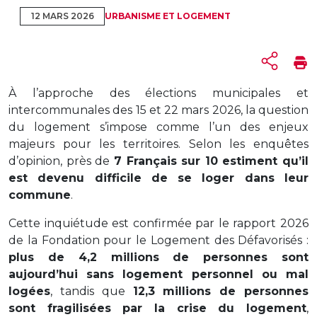
12 MARS 2026
URBANISME ET LOGEMENT
À
l’approche
des
élections
municipales
et
intercommunales
des 15
et 22
mars 2026,
la
question
du
logement
s’impose
comme
l’un
des
enjeux
majeurs
pour
les
territoires.
Selon
les
enquêtes
d’opinion,
près
de
7
Français
sur 10
estiment
qu’il
est
devenu
difficile
de
se
loger
dans
leur
commune
.
Cette
inquiétude
est
confirmée
par
le
rapport 2026
de
la
Fondation pour le Logement des Défavorisés
:
plus
de 4,2
millions
de
personnes
sont
aujourd’hui
sans
logement
personnel
ou
mal
logées
,
tandis
que
12,3
millions
de
personnes
sont
fragilisées
par
la
crise
du
logement
,