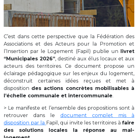
C’est
dans
cette
perspective
que
la
Fédération des
Associations et des Acteurs pour la Promotion et
l’Insertion par le Logement
(
Fapil)
publie
un
livret
“
Municipales 2026”
,
destiné
aux
élus
locaux
et
aux
acteurs
des
territoires.
Ce
document
propose
un
éclairage
pédagogique
sur
les
enjeux
du
logement,
déconstruit
certaines
idées
reçues
et
met
à
disposition
des
actions
concrètes
mobilisables
à
l’échelle
communale
et
intercommunale
.
>
Le
manifeste
et
l’ensemble
des
propositions
sont
à
retrouver
dans
le
document
complet
mis
à
disposition
par
la
Fapil,
qui
invite
les
territoires
à
faire
des
solutions
locales
la
réponse
au
mal-
logement
.