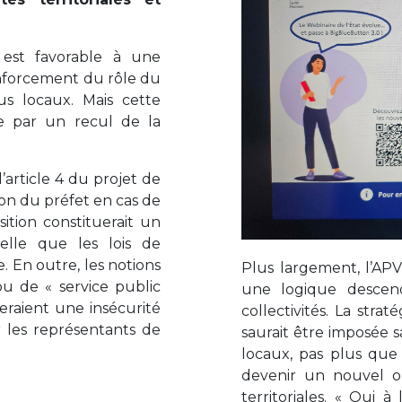
 est favorable à une
enforcement du rôle du
s locaux. Mais cette
e par un recul de la
l’article 4 du projet de
ion du préfet en cas de
sition constituerait un
elle que les lois de
. En outre, les notions
Plus largement, l’APV
ou de « service public
une logique descend
éeraient une insécurité
collectivités. La str
 les représentants de
saurait être imposée s
locaux, pas plus que 
devenir un nouvel ou
territoriales. « Oui à