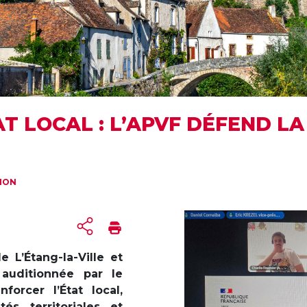
AT LOCAL : L’APVF DÉFEND L
TION
 L’Étang-la-Ville et
 auditionnée par le
forcer l’État local,
tés territoriales et