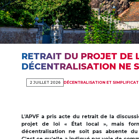
RETRAIT DU PROJET DE L
DÉCENTRALISATION NE S
2 JUILLET 2026
DÉCENTRALISATION ET SIMPLIFICA
L’APVF a pris acte du retrait de la discus
projet de loi « État local », mais f
décentralisation ne soit pas absente du 
C’est ce qu’elle a indiqué par voie de com