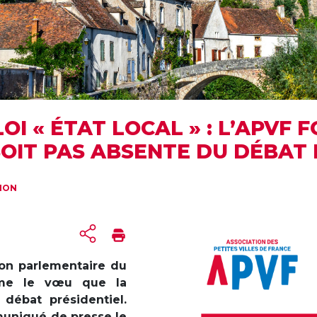
OI « ÉTAT LOCAL » : L’APVF
OIT PAS ABSENTE DU DÉBAT 
TION
sion parlementaire du
orme le vœu que la
débat présidentiel.
muniqué de presse le