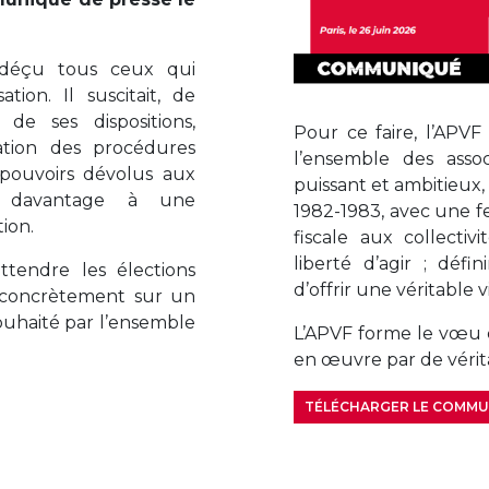
t déçu tous ceux qui
tion. Il suscitait, de
 de ses dispositions,
Pour ce faire, l’APVF
ation des procédures
l’ensemble des associ
pouvoirs dévolus aux
puissant et ambitieux, 
ent davantage à une
1982-1983, avec une fe
tion.
fiscale aux collectivi
liberté d’agir ; défi
ttendre les élections
d’offrir une véritable 
 concrètement sur un
ouhaité par l’ensemble
L’APVF forme le vœu q
en œuvre par de vérita
TÉLÉCHARGER LE COMM