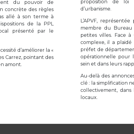
proposition de loi
ment du pouvoir de
d’urbanisme.
n concrète des règles
pas allé à son terme à
L’APVF, représentée p
ispositions de la PPL
membre du Bureau de
local présenté par le
petites villes. Face à
complexe, il a plaid
préfet de département 
essité d’améliorer la «
opérationnelle pour le
es Carrez, pointant des
sein et dans leurs rapp
en amont.
Au-delà des annonces,
clé : la simplification
collectivement, dans 
locaux.