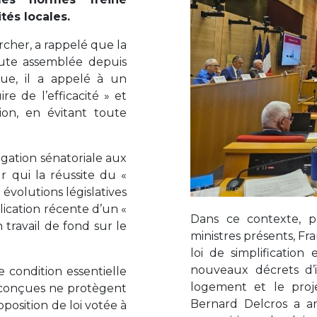
tés locales.
rcher, a rappelé que la
Haute assemblée depuis
nue, il a appelé à un
e de l’efficacité » et
ion, en évitant toute
gation sénatoriale aux
ur qui la réussite du «
s évolutions législatives
lication récente d’un «
Dans ce contexte, pl
 travail de fond sur le
ministres présents, Fr
loi de simplification
nouveaux décrets d’i
e condition essentielle
logement et le proje
l conçues ne protègent
Bernard Delcros a 
oposition de loi votée à