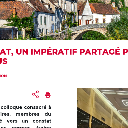
ÉNAT, UN IMPÉRATIF PARTAGÉ
US
TION
 colloque consacré à
taires, membres du
é vers un constat
des normes freine