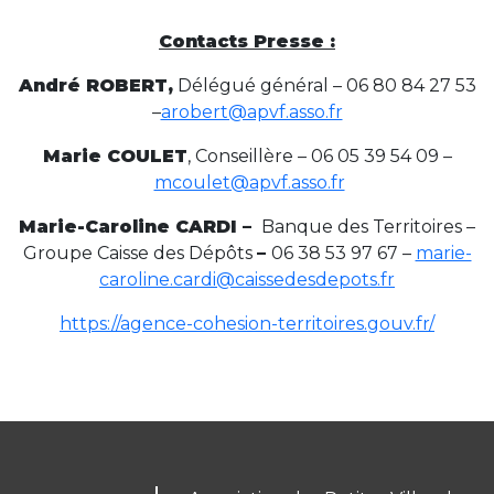
Contacts Presse :
André ROBERT
,
Délégué général – 06 80 84 27 53
–
arobert@apvf.asso.fr
Marie COULET
, Conseillère – 06 05 39 54 09 –
mcoulet@apvf.asso.fr
Marie-Caroline CARDI –
Banque des Territoires –
Groupe Caisse des Dépôts
–
06 38 53 97 67 –
marie-
caroline.cardi@caissedesdepots.fr
https://agence-cohesion-territoires.gouv.fr/