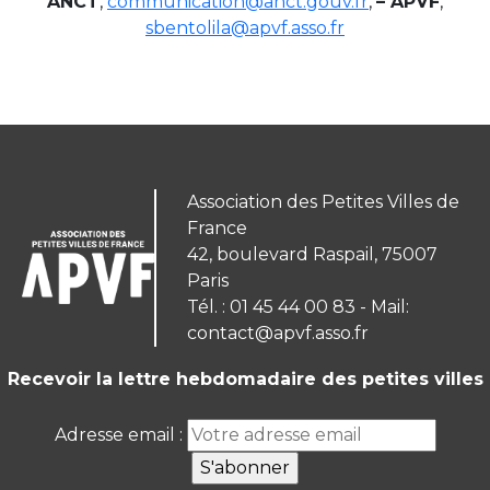
ANCT
,
communication@anct.gouv.fr
,
– APVF
,
sbentolila@apvf.asso.fr
Association des Petites Villes de
France
42, boulevard Raspail, 75007
Paris
Tél. : 01 45 44 00 83 - Mail:
contact@apvf.asso.fr
Recevoir la lettre hebdomadaire des petites villes
Adresse email :