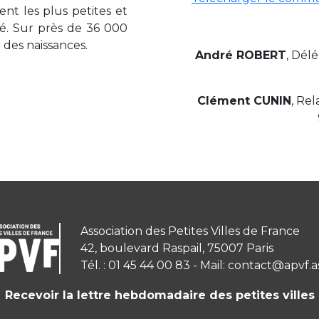
t les plus petites et
té. Sur près de 36 000
des naissances.
André ROBERT
, Dél
Clément CUNIN
, Rel
Association des Petites Villes de France
42, boulevard Raspail, 75007 Paris
Tél. : 01 45 44 00 83 - Mail: contact@apvf.a
Recevoir la lettre hebdomadaire des petites villes