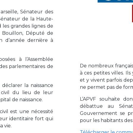
arseille, Sénateur des
 Sénateur de la Haute-
d les grandes lignes de
e Bouillon, Député de
in d’année dernière à
éposées à l’Assemblée
De nombreux français 
 des parlementaires de
à ces petites villes. I
et y vivent parfois dep
déclarer la naissance
ne permet pas de forma
civil du lieu de leur
L’APVF souhaite don
pital de naissance.
débattue au Sénat
civil est une nécessité
Gouvernement se pro
r identitaire fort qui
pour les habitants des t
 vie.
Télécharger le commu