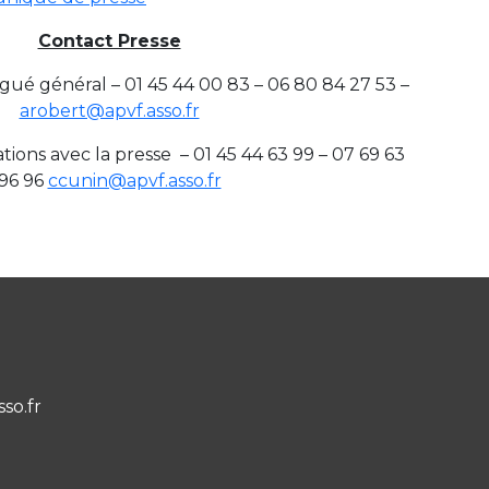
Contact Presse
égué général – 01 45 44 00 83 – 06 80 84 27 53 –
arobert@apvf.asso.fr
ations avec la presse – 01 45 44 63 99 – 07 69 63
96 96
ccunin@apvf.asso.fr
sso.fr