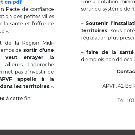
une « dotation minim
et en pdf
sortir du système de fi
un Pacte de confiance
ation des petites villes
–
Soutenir l’install
 la santé et l’offre de
territoires
sous-dot
é ».
régulation plus prescr
nt de la Région Midi-
t temps de
sortir d’une
–
faire de la sant
n veut enrayer la
d’emplois non délocali
ailleurs, l’approche
Contac
rmet pas d’investir de
’APVF appelle à la
APVF, 42 Bd R
dans les territoires
».
es
à cette fin :
Tél. : 0