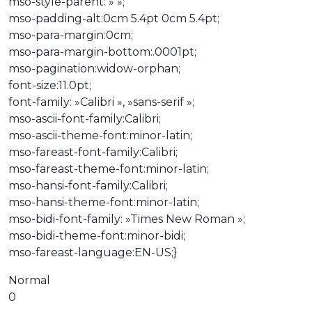
mso-style-parent: » »;
mso-padding-alt:0cm 5.4pt 0cm 5.4pt;
mso-para-margin:0cm;
mso-para-margin-bottom:.0001pt;
mso-pagination:widow-orphan;
font-size:11.0pt;
font-family: »Calibri », »sans-serif »;
mso-ascii-font-family:Calibri;
mso-ascii-theme-font:minor-latin;
mso-fareast-font-family:Calibri;
mso-fareast-theme-font:minor-latin;
mso-hansi-font-family:Calibri;
mso-hansi-theme-font:minor-latin;
mso-bidi-font-family: »Times New Roman »;
mso-bidi-theme-font:minor-bidi;
mso-fareast-language:EN-US;}
Normal
0