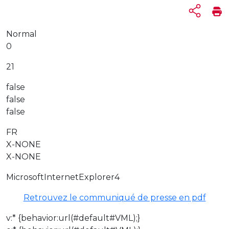
Normal
0
21
false
false
false
FR
X-NONE
X-NONE
MicrosoftInternetExplorer4
Retrouvez le communiqué de presse en pdf
v:* {behavior:url(#default#VML);}