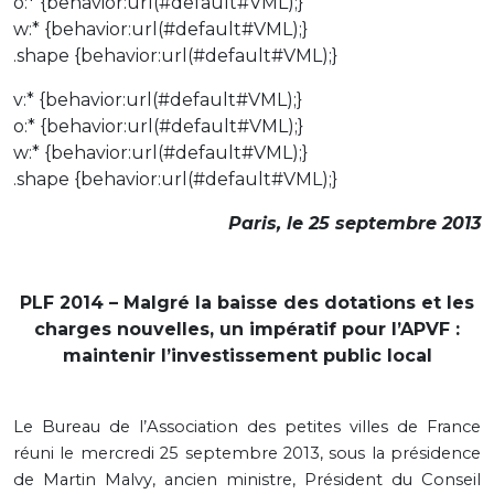
o:* {behavior:url(#default#VML);}
w:* {behavior:url(#default#VML);}
.shape {behavior:url(#default#VML);}
v:* {behavior:url(#default#VML);}
o:* {behavior:url(#default#VML);}
w:* {behavior:url(#default#VML);}
.shape {behavior:url(#default#VML);}
Paris, le 25 septembre 2013
PLF 2014 – Malgré la baisse des dotations et les
charges nouvelles, un impératif pour l’APVF :
maintenir l’investissement public local
Le Bureau de l’Association des petites villes de France
réuni le mercredi 25 septembre 2013, sous la présidence
de Martin Malvy, ancien ministre, Président du Conseil