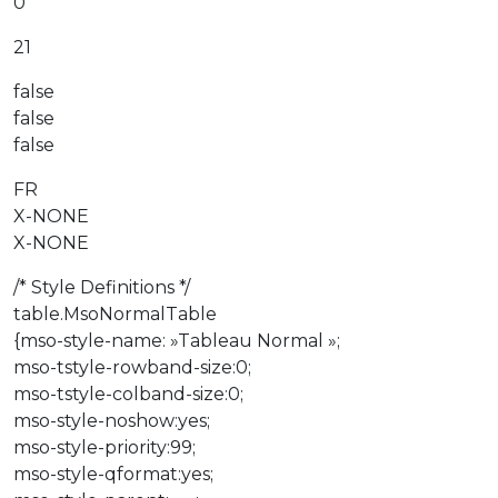
0
21
false
false
false
FR
X-NONE
X-NONE
/* Style Definitions */
table.MsoNormalTable
{mso-style-name: »Tableau Normal »;
mso-tstyle-rowband-size:0;
mso-tstyle-colband-size:0;
mso-style-noshow:yes;
mso-style-priority:99;
mso-style-qformat:yes;