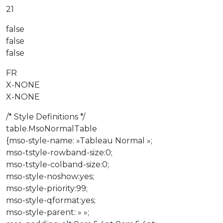
21
false
false
false
FR
X-NONE
X-NONE
/* Style Definitions */
table.MsoNormalTable
{mso-style-name: »Tableau Normal »;
mso-tstyle-rowband-size:0;
mso-tstyle-colband-size:0;
mso-style-noshow:yes;
mso-style-priority:99;
mso-style-qformat:yes;
mso-style-parent: » »;