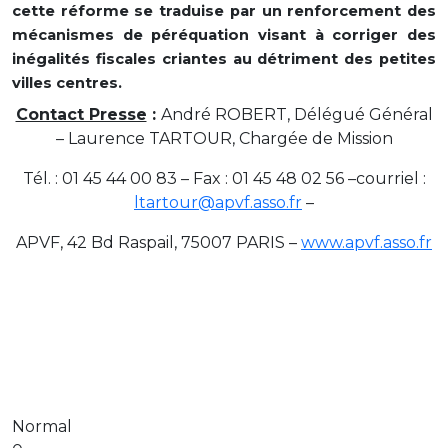
cette réforme se traduise par un renforcement des
mécanismes de péréquation visant à corriger des
inégalités fiscales criantes au détriment des petites
villes centres.
Contact Presse
:
André ROBERT, Délégué Général
– Laurence TARTOUR, Chargée de Mission
Tél. : 01 45 44 00 83 – Fax : 01 45 48 02 56 –courriel :
ltartour@apvf.asso.fr
–
APVF, 42 Bd Raspail, 75007 PARIS –
www.apvf.asso.fr
Normal