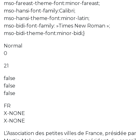
mso-fareast-theme-font:minor-fareast;
mso-hansi-font-family:Calibri;
mso-hansi-theme-font:minor-latin;
mso-bidi-font-family: »Times New Roman »;
mso-bidi-theme-font:minor-bidi;}
Normal
0
21
false
false
false
FR
X-NONE
X-NONE
L’Association des petites villes de France, présidée par