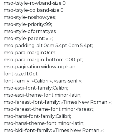
mso-tstyle-rowband-size:0;
mso-tstyle-colband-size:0;
mso-style-noshow:yes;
mso-style-priority:99;
mso-style-qformat:yes;
mso-style-parent: » »;
mso-padding-alt:0cm 5.4pt 0cm 5.4pt;
mso-para-margin:0cm;
mso-para-margin-bottom:.0001pt;
mso-pagination:widow-orphan;
font-size:11.0pt;
font-family: »Calibri », »sans-serif »;
mso-ascii-font-family:Calibri;
mso-ascii-theme-font:minor-latin;
mso-fareast-font-family: »Times New Roman »;
mso-fareast-theme-font:minor-fareast;
mso-hansi-font-family:Calibri;
mso-hansi-theme-font:minor-latin;
mso-bidi-font-family: »Times New Roman »;