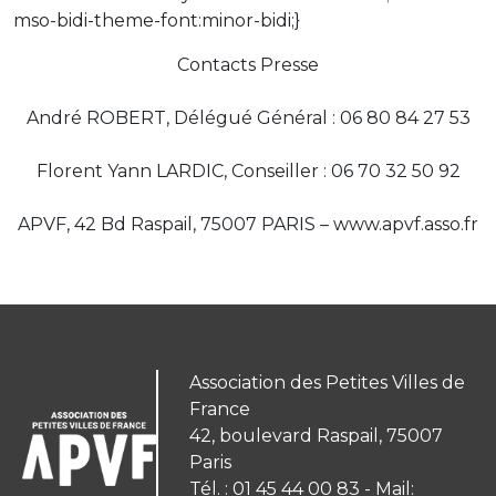
mso-bidi-theme-font:minor-bidi;}
Contacts Presse
André ROBERT, Délégué Général : 06 80 84 27 53
Florent Yann LARDIC, Conseiller : 06 70 32 50 92
APVF, 42 Bd Raspail, 75007 PARIS – www.apvf.asso.fr
Association des Petites Villes de
France
42, boulevard Raspail, 75007
Paris
Tél. : 01 45 44 00 83 - Mail: