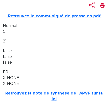
Retrouvez le communiqué de presse en pd
f
Normal
0
21
false
false
false
FR
X-NONE
X-NONE
Retrouvez la note de synthèse de l’APVF sur la
loi