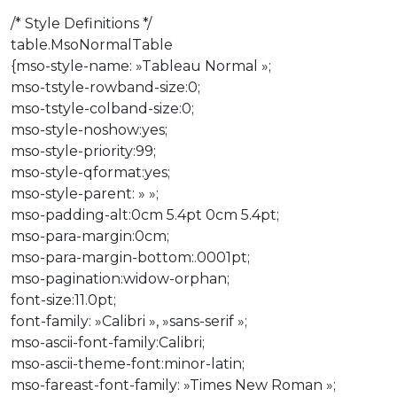
/* Style Definitions */
table.MsoNormalTable
{mso-style-name: »Tableau Normal »;
mso-tstyle-rowband-size:0;
mso-tstyle-colband-size:0;
mso-style-noshow:yes;
mso-style-priority:99;
mso-style-qformat:yes;
mso-style-parent: » »;
mso-padding-alt:0cm 5.4pt 0cm 5.4pt;
mso-para-margin:0cm;
mso-para-margin-bottom:.0001pt;
mso-pagination:widow-orphan;
font-size:11.0pt;
font-family: »Calibri », »sans-serif »;
mso-ascii-font-family:Calibri;
mso-ascii-theme-font:minor-latin;
mso-fareast-font-family: »Times New Roman »;