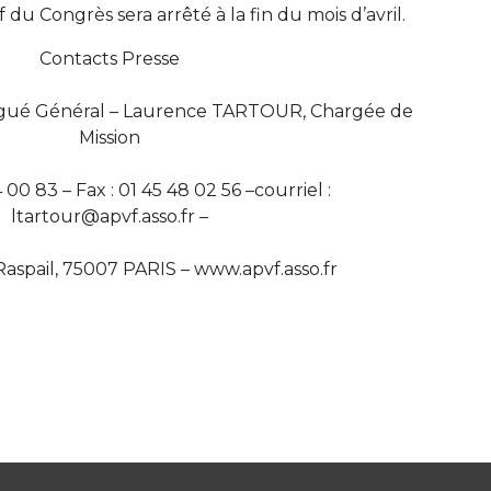
du Congrès sera arrêté à la fin du mois d’avril.
Contacts Presse
ué Général – Laurence TARTOUR, Chargée de
Mission
4 00 83 – Fax : 01 45 48 02 56 –courriel :
ltartour@apvf.asso.fr –
aspail, 75007 PARIS – www.apvf.asso.fr