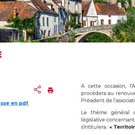
E
A cette occasion, l’
procédera au renouvel
Président de l’associat
sse en pd
f
Le thème général d
législative concernant 
s’intitulera :
« Territoi