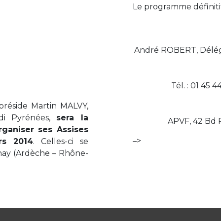
Le programme définitif 
André ROBERT, Délég
Tél. : 01 45 4
 préside Martin MALVY,
idi Pyrénées,
sera la
APVF, 42 Bd R
rganiser ses Assises
–>
rs 2014
. Celles-ci se
onay (Ardèche – Rhône-