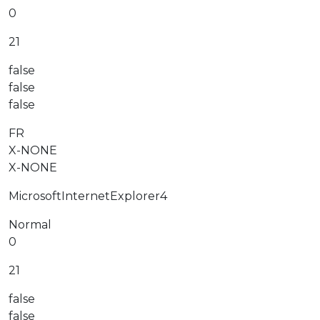
0
21
false
false
false
FR
X-NONE
X-NONE
MicrosoftInternetExplorer4
Normal
0
21
false
false