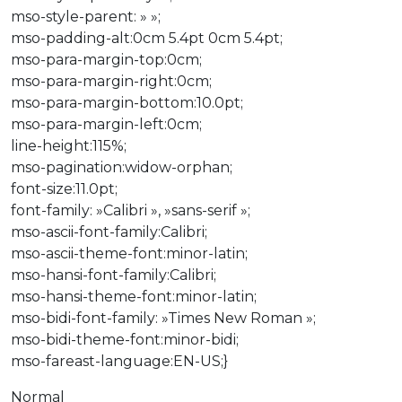
mso-style-parent: » »;
mso-padding-alt:0cm 5.4pt 0cm 5.4pt;
mso-para-margin-top:0cm;
mso-para-margin-right:0cm;
mso-para-margin-bottom:10.0pt;
mso-para-margin-left:0cm;
line-height:115%;
mso-pagination:widow-orphan;
font-size:11.0pt;
font-family: »Calibri », »sans-serif »;
mso-ascii-font-family:Calibri;
mso-ascii-theme-font:minor-latin;
mso-hansi-font-family:Calibri;
mso-hansi-theme-font:minor-latin;
mso-bidi-font-family: »Times New Roman »;
mso-bidi-theme-font:minor-bidi;
mso-fareast-language:EN-US;}
Normal