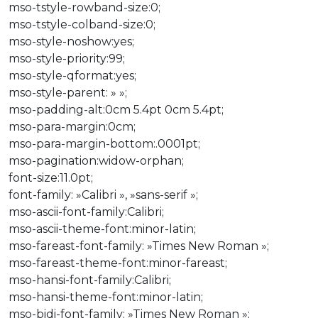
mso-tstyle-rowband-size:0;
mso-tstyle-colband-size:0;
mso-style-noshow:yes;
mso-style-priority:99;
mso-style-qformat:yes;
mso-style-parent: » »;
mso-padding-alt:0cm 5.4pt 0cm 5.4pt;
mso-para-margin:0cm;
mso-para-margin-bottom:.0001pt;
mso-pagination:widow-orphan;
font-size:11.0pt;
font-family: »Calibri », »sans-serif »;
mso-ascii-font-family:Calibri;
mso-ascii-theme-font:minor-latin;
mso-fareast-font-family: »Times New Roman »;
mso-fareast-theme-font:minor-fareast;
mso-hansi-font-family:Calibri;
mso-hansi-theme-font:minor-latin;
mso-bidi-font-family: »Times New Roman »;