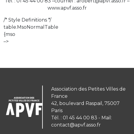
Tél. : 01 45 44 00 83 –courriel : arobert@apvf.asso.fr –
www.apvf.asso.fr
/* Style Definitions */
table.MsoNormalTable
{mso
–>
Association des Petites Villes de
France
42, boulevard Raspail, 75007
Paris
Tél. : 01 45 44 00 83 - Mail:
contact@apvf.asso.fr