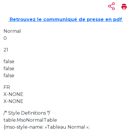
Retrouvez le communiqué de presse en pd
f
Normal
0
21
false
false
false
FR
X-NONE
X-NONE
/* Style Definitions */
table.MsoNormalTable
{mso-style-name: »Tableau Normal »;