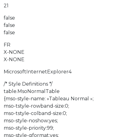
21
false
false
false
FR
X-NONE
X-NONE
MicrosoftInternetExplorer4
/* Style Definitions */
table.MsoNormalTable
{mso-style-name: »Tableau Normal »;
mso-tstyle-rowband-size:0;
mso-tstyle-colband-size:0;
mso-style-noshow:yes;
mso-style-priority:99;
mso-style-qformat:yes;