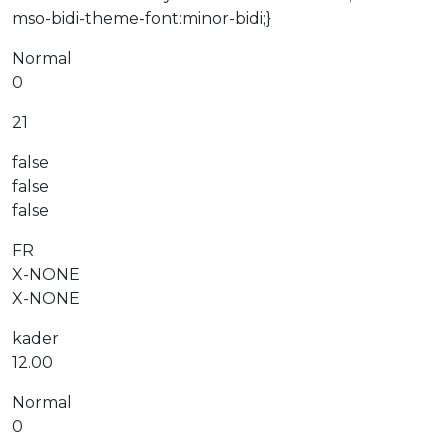
mso-bidi-theme-font:minor-bidi;}
Normal
0
21
false
false
false
FR
X-NONE
X-NONE
kader
12.00
Normal
0