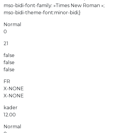
mso-bidi-font-family: »Times New Roman »;
mso-bidi-theme-font:minor-bidi;}
Normal
0
21
false
false
false
FR
X-NONE
X-NONE
kader
12.00
Normal