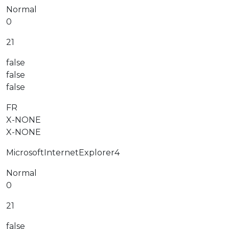
Normal
0
21
false
false
false
FR
X-NONE
X-NONE
MicrosoftInternetExplorer4
Normal
0
21
false