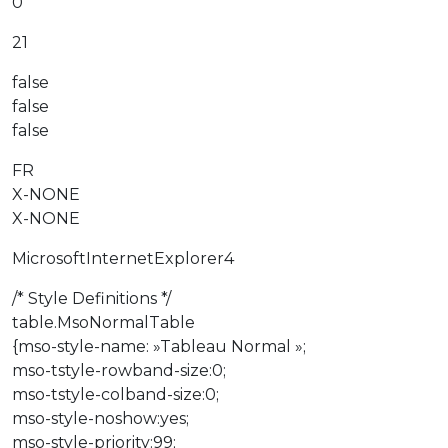
0
21
false
false
false
FR
X-NONE
X-NONE
MicrosoftInternetExplorer4
/* Style Definitions */
table.MsoNormalTable
{mso-style-name: »Tableau Normal »;
mso-tstyle-rowband-size:0;
mso-tstyle-colband-size:0;
mso-style-noshow:yes;
mso-style-priority:99;