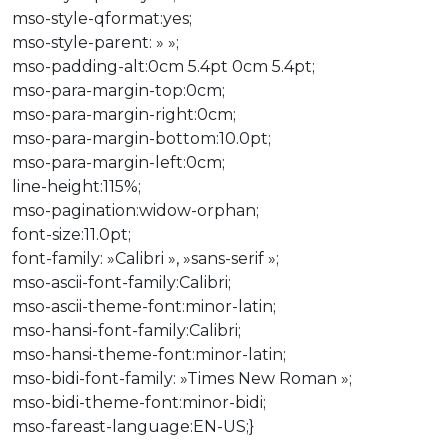
mso-style-qformat:yes;
mso-style-parent: » »;
mso-padding-alt:0cm 5.4pt 0cm 5.4pt;
mso-para-margin-top:0cm;
mso-para-margin-right:0cm;
mso-para-margin-bottom:10.0pt;
mso-para-margin-left:0cm;
line-height:115%;
mso-pagination:widow-orphan;
font-size:11.0pt;
font-family: »Calibri », »sans-serif »;
mso-ascii-font-family:Calibri;
mso-ascii-theme-font:minor-latin;
mso-hansi-font-family:Calibri;
mso-hansi-theme-font:minor-latin;
mso-bidi-font-family: »Times New Roman »;
mso-bidi-theme-font:minor-bidi;
mso-fareast-language:EN-US;}