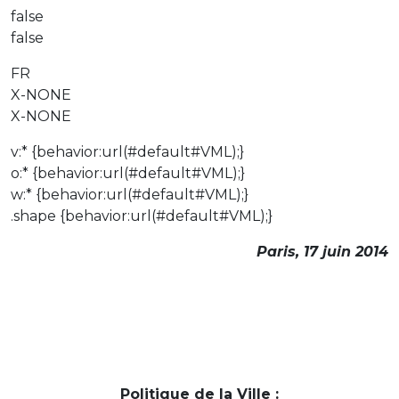
false
false
FR
X-NONE
X-NONE
v:* {behavior:url(#default#VML);}
o:* {behavior:url(#default#VML);}
w:* {behavior:url(#default#VML);}
.shape {behavior:url(#default#VML);}
Paris, 17 juin 2014
Politique de la Ville :