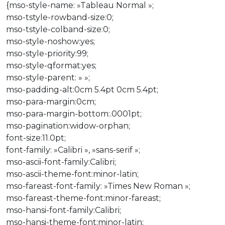
{mso-style-name: »Tableau Normal »;
mso-tstyle-rowband-size:0;
mso-tstyle-colband-size:0;
mso-style-noshow:yes;
mso-style-priority:99;
mso-style-qformat:yes;
mso-style-parent: » »;
mso-padding-alt:0cm 5.4pt 0cm 5.4pt;
mso-para-margin:0cm;
mso-para-margin-bottom:.0001pt;
mso-pagination:widow-orphan;
font-size:11.0pt;
font-family: »Calibri », »sans-serif »;
mso-ascii-font-family:Calibri;
mso-ascii-theme-font:minor-latin;
mso-fareast-font-family: »Times New Roman »;
mso-fareast-theme-font:minor-fareast;
mso-hansi-font-family:Calibri;
mso-hansi-theme-font:minor-latin;