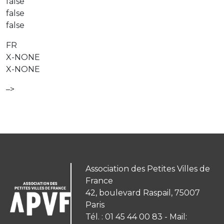
false
false
false
FR
X-NONE
X-NONE
–>
Association des Petites Villes de
France
42, boulevard Raspail, 75007
Paris
Tél. : 01 45 44 00 83 - Mail: