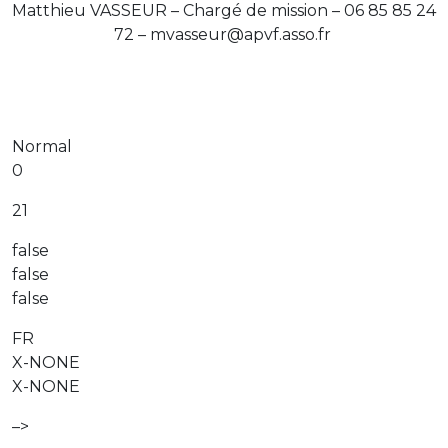
Matthieu VASSEUR – Chargé de mission – 06 85 85 24
72 – mvasseur@apvf.asso.fr
Normal
0
21
false
false
false
FR
X-NONE
X-NONE
–>