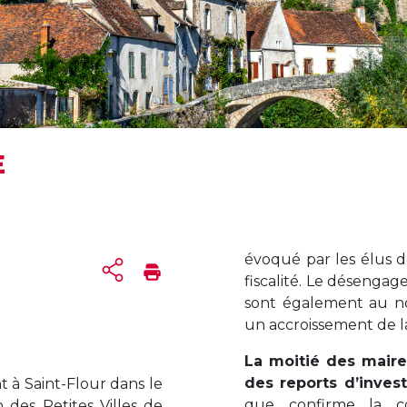
E
évoqué par les élus d
fiscalité. Le désengag
sont également au no
un accroissement de la 
La moitié des mair
des reports d’inves
nt à Saint-Flour dans le
que confirme la con
n des Petites Villes de