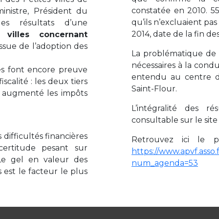
constatée en 2010. 5
inistre, Président du
qu’ils n’excluaient pa
les résultats d’une
2014, date de la fin d
villes concernant
’issue de l’adoption des
La problématique de l
nécessaires à la condu
les font encore preuve
entendu au centre de
calité : les deux tiers
Saint-Flour.
as augmenté les impôts
L’intégralité des r
consultable sur le sit
 difficultés financières
Retrouvez ici le 
certitude pesant sur
https://www.apvf.asso.
 Le gel en valeur des
num_agenda=53
s est le facteur le plus