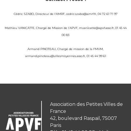
Cédric SZABO, Directeur de l’AMRF, cedric.szabo@amrf.fr, 04 72 61 71 97
Mathieu VANICATTE, Chargé de Mission de l’APVF, mvanicatte@apvf.asso.fr, 01 45 44
00 83
Armand PINOTEAU, Chargé de mission de la FMVM,
armand.pinoteau@villesmoyennes.asso.fr, 01 45 44 99 61
Association des Petites Villes de
France
42, boulevard Raspail, 75007
Paris