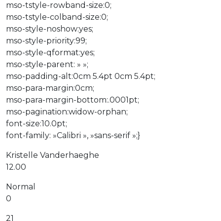
mso-tstyle-rowband-size:0;
mso-tstyle-colband-size:0;
mso-style-noshow:yes;
mso-style-priority:99;
mso-style-qformat:yes;
mso-style-parent: » »;
mso-padding-alt:0cm 5.4pt 0cm 5.4pt;
mso-para-margin:0cm;
mso-para-margin-bottom:.0001pt;
mso-pagination:widow-orphan;
font-size:10.0pt;
font-family: »Calibri », »sans-serif »;}
Kristelle Vanderhaeghe
12.00
Normal
0
21