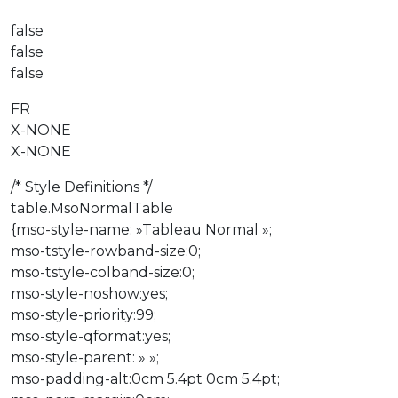
false
false
false
FR
X-NONE
X-NONE
/* Style Definitions */
table.MsoNormalTable
{mso-style-name: »Tableau Normal »;
mso-tstyle-rowband-size:0;
mso-tstyle-colband-size:0;
mso-style-noshow:yes;
mso-style-priority:99;
mso-style-qformat:yes;
mso-style-parent: » »;
mso-padding-alt:0cm 5.4pt 0cm 5.4pt;