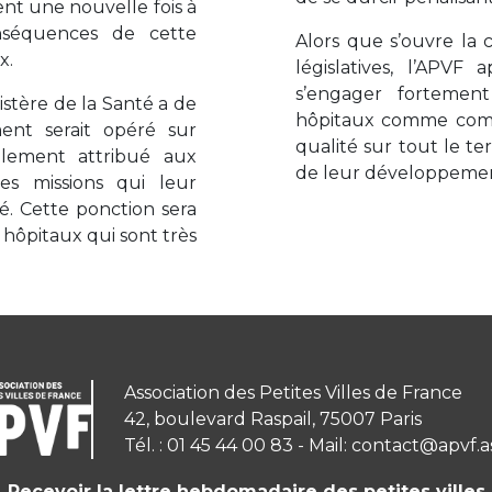
ent une nouvelle fois à
nséquences de cette
Alors que s’ouvre la 
x.
législatives, l’APVF
s’engager fortement
istère de la Santé a de
hôpitaux comme compo
ent serait opéré sur
qualité sur tout le te
llement attribué aux
de leur développement
es missions qui leur
. Cette ponction sera
hôpitaux qui sont très
Association des Petites Villes de France
42, boulevard Raspail, 75007 Paris
Tél. : 01 45 44 00 83 - Mail: contact@apvf.a
Recevoir la lettre hebdomadaire des petites villes