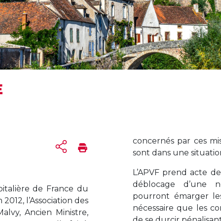
E
concernés par ces mi
sont dans une situation 
L’APVF prend acte de
déblocage d’une n
pitalière de France du
pourront émarger les
 2012, l’Association des
nécessaire que les co
alvy, Ancien Ministre,
de se durcir pénalisan