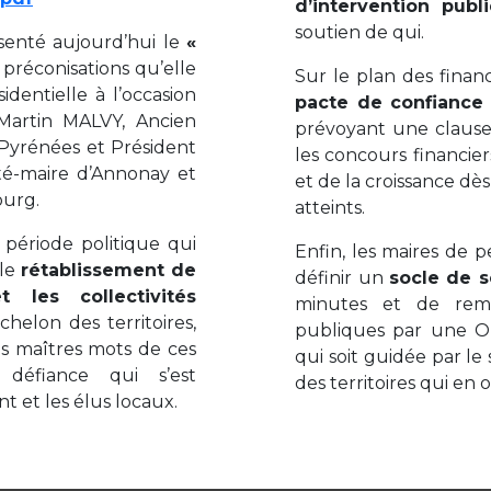
d’intervention publ
soutien de qui.
résenté aujourd’hui le
«
réconisations qu’elle
Sur le plan des financ
identielle à l’occasion
pacte de confiance en
Martin MALVY, Ancien
prévoyant une clause 
-Pyrénées et Président
les concours financier
té-maire d’Annonay et
et de la croissance dès
ourg.
atteints.
e période politique qui
Enfin, les maires de pe
 le
rétablissement de
définir un
socle de s
 les collectivités
minutes et de remp
chelon des territoires,
publiques par une Op
es maîtres mots de ces
qui soit guidée par le
 défiance qui s’est
des territoires qui en 
 et les élus locaux.