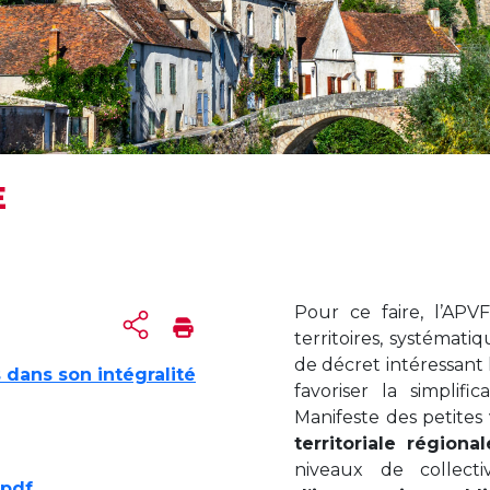
E
Pour ce faire, l’APV
territoires, systématiq
de décret intéressant le
s dans son intégralité
favoriser la simplif
Manifeste des petites 
territoriale régional
niveaux de collecti
 pdf