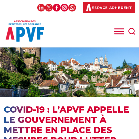
ESPACE ADHÉRENT
COVID-19 : L’APVF APPELLE
LE GOUVERNEMENT À
METTRE EN PLACE DES