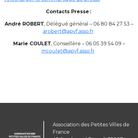
Contacts Presse :
André ROBERT
, Délégué général – 06 80 84 27 53 –
arobert@apvf.asso.fr
Marie COULET
, Conseillère – 06 05 39 54 09 –
mcoulet@apvf.asso.fr
Association des Petites Villes de
France