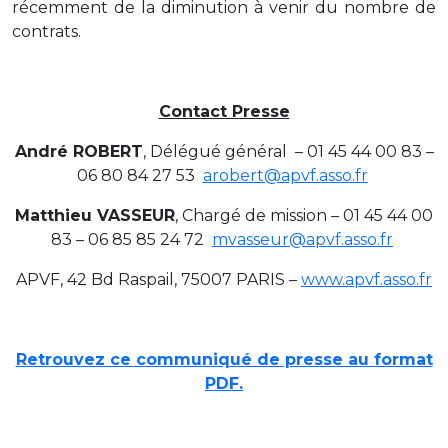
récemment de la diminution à venir du nombre de
contrats.
Contact Presse
André ROBERT
, Délégué général – 01 45 44 00 83 –
06 80 84 27 53
arobert@apvf.asso.fr
Matthieu VASSEUR
, Chargé de mission – 01 45 44 00
83 – 06 85 85 24 72
mvasseur@apvf.asso.fr
APVF, 42 Bd Raspail, 75007 PARIS –
www.apvf.asso.fr
Retrouvez ce communiqué de presse au format
PDF.