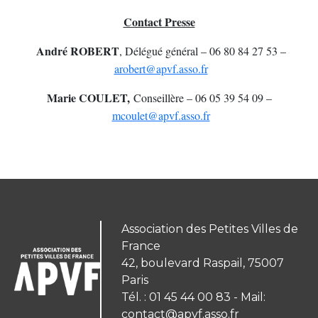
Contact Presse
André ROBERT
, Délégué général – 06 80 84 27 53 –
arobert@apvf.asso.fr
Marie COULET,
Conseillère – 06 05 39 54 09 –
mcoulet@apvf.asso.fr
Association des Petites Villes de
France
42, boulevard Raspail, 75007
Paris
Tél. : 01 45 44 00 83 - Mail:
contact@apvf.asso.fr