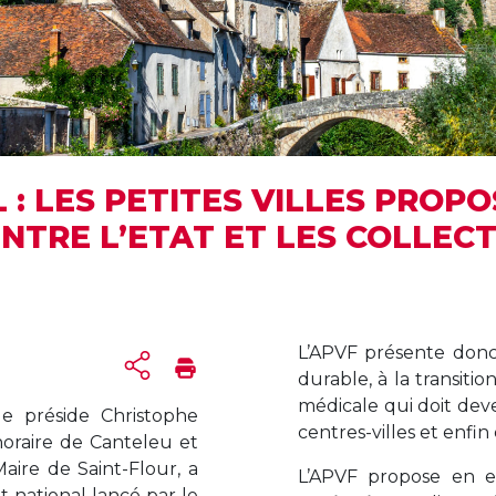
: LES PETITES VILLES PROP
NTRE L’ETAT ET LES COLLECT
L’APVF présente donc 
durable, à la transitio
médicale qui doit deven
ue préside Christophe
centres-villes et enfin
noraire de Canteleu et
Maire de Saint-Flour, a
L’APVF propose en e
 national lancé par le