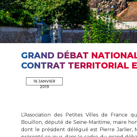
GRAND DÉBAT NATIONAL 
CONTRAT TERRITORIAL E
16 JANVIER
2019
L’Association des Petites Villes de France q
Bouillon, député de Seine-Maritime, maire ho
dont le président délégué est Pierre Jarlier, 
présenté ce jour, dans le cadre du grand débat