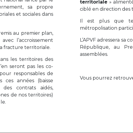
territoriale
» alimenté
rnement, sa propre
ciblé en direction des 
oriales et sociales dans
Il est plus que t
métropolisation parti
remis au premier plan,
L’APVF adressera sa c
e avec l’accroissement
République, au Pre
racture territoriale.
assemblées.
ans les territoires des
n’en seront pas les co-
s pour responsables de
Vous pourrez retrouver
s ces années (baisse
e des contrats aidés,
ones de nos territoires)
le.