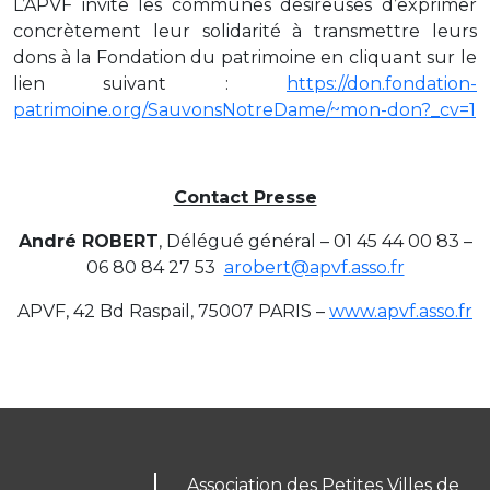
L’APVF invite les communes désireuses d’exprimer
concrètement leur solidarité à transmettre leurs
dons à la Fondation du patrimoine en cliquant sur le
lien suivant :
https://don.fondation-
patrimoine.org/SauvonsNotreDame/~mon-don?_cv=1
Contact Presse
André ROBERT
, Délégué général – 01 45 44 00 83 –
06 80 84 27 53
arobert@apvf.asso.fr
APVF, 42 Bd Raspail, 75007 PARIS –
www.apvf.asso.fr
Association des Petites Villes de