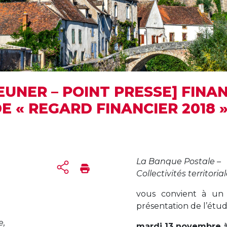
JEUNER – POINT PRESSE] FINA
DE « REGARD FINANCIER 2018 
La Banque Postale –
Collectivités territoria
vous convient à un 
présentation de l’étude
e,
mardi 13 novembre à