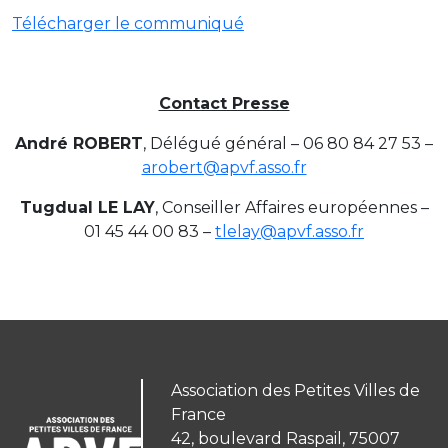
Télécharger le communiqué
Contact Presse
André ROBERT
, Délégué général – 06 80 84 27 53 –
arobert@apvf.asso.fr
Tugdual LE LAY
, Conseiller Affaires européennes –
01 45 44 00 83 –
tlelay@apvf.asso.fr
Association des Petites Villes de
France
42, boulevard Raspail, 75007