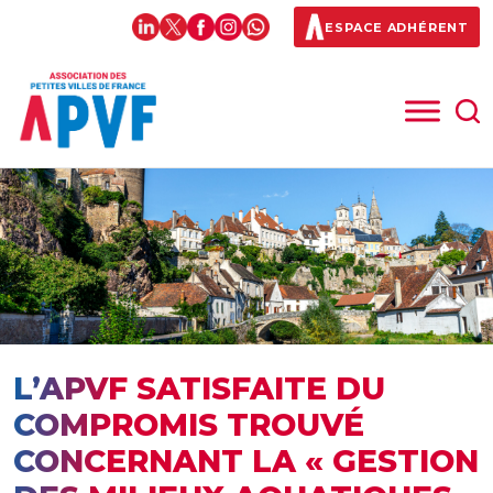
ESPACE ADHÉRENT
L’APVF SATISFAITE DU
COMPROMIS TROUVÉ
CONCERNANT LA « GESTION