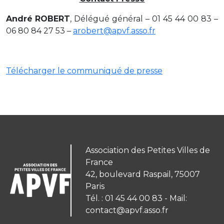
André ROBERT
, Délégué général – 01 45 44 00 83 –
06 80 84 27 53 –
arobert@apvf.asso.fr
Télécharger le communiqué de presse
Association des Petites Villes de
France
42, boulevard Raspail, 75007
Paris
Tél. : 01 45 44 00 83 - Mail:
contact@apvf.asso.fr