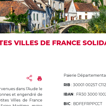
ITES VILLES DE FRANCE SOLI
Paierie Départementa
RIB
: 30001 00257 C1
tervenues dans l’Aude le
IBAN
: FR30 3000 100
rsonnes et engendré de
tites Villes de France
BIC
: BDFEFRPPCCT
Seine-Maritime, maire