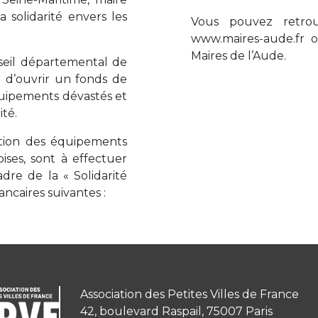
a solidarité envers les
Vous pouvez retrou
www.maires-aude.fr o
Maires de l’Aude.
nseil départemental de
e d’ouvrir un fonds de
équipements dévastés et
ité.
ction des équipements
ses, sont à effectuer
re de la « Solidarité
caires suivantes :
Association des Petites Villes de France
42, boulevard Raspail, 75007 Paris