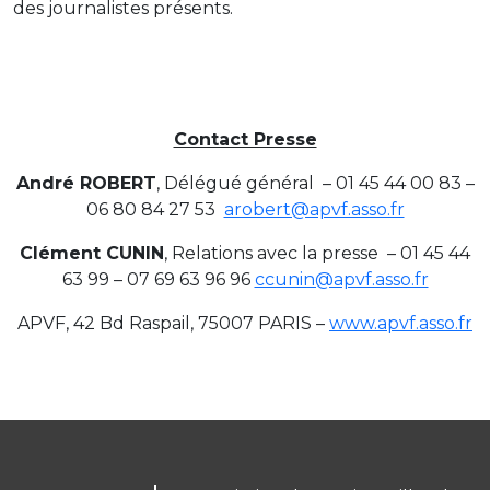
des journalistes présents.
Contact Presse
André ROBERT
, Délégué général – 01 45 44 00 83 –
06 80 84 27 53
arobert@apvf.asso.fr
Clément CUNIN
, Relations avec la presse – 01 45 44
63 99 – 07 69 63 96 96
ccunin@apvf.asso.fr
APVF, 42 Bd Raspail, 75007 PARIS –
www.apvf.asso.fr