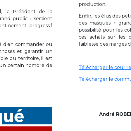
production.
l, le Président de la
Enfin, les élus des pe
nd public » seraient
des masques « grand
onfinement progressif
possibilité pour les c
ces achats sur les 
faiblesse des marges
dé d’en commander ou
choses et garantir un
e du territoire, il est
un certain nombre de
Télécharger le courri
Télécharger le commu
André ROBE