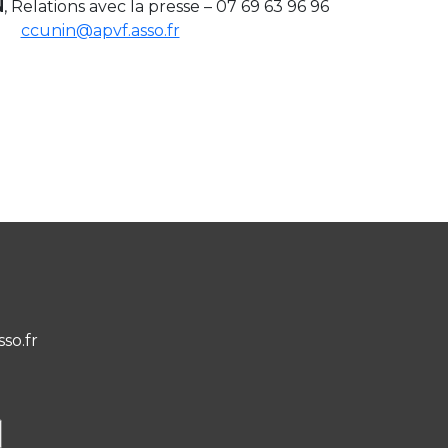
N
, Relations avec la presse – 07 69 63 96 96
ccunin@apvf.asso.fr
sso.fr