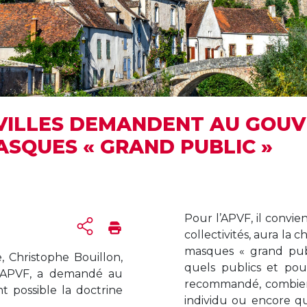
S VILLES DEMANDENT AU GOU
ASQUES « GRAND PUBLIC »
Pour l’APVF, il convie
collectivités, aura la
masques « grand publ
, Christophe Bouillon,
quels publics et po
l’APVF, a demandé au
recommandé, combien
 possible la doctrine
individu ou encore qu