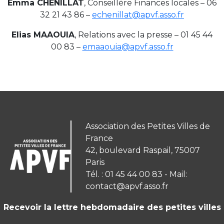
Emma CHENILLAT
, Conseillère Finances locales – 06
32 21 43 86 –
echenillat@apvf.asso.fr
Elias MAAOUIA
, Relations avec la presse – 01 45 44
00 83 –
emaaouia@apvf.asso.fr
Association des Petites Villes de
France
42, boulevard Raspail, 75007
Paris
Tél. : 01 45 44 00 83 - Mail:
contact@apvf.asso.fr
Recevoir la lettre hebdomadaire des petites villes