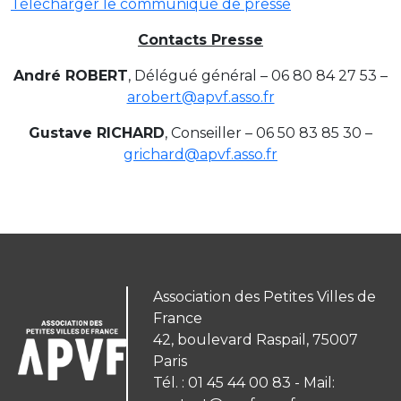
Télécharger le communiqué de presse
Contacts Presse
André ROBERT
, Délégué général – 06 80 84 27 53 –
arobert@apvf.asso.fr
Gustave RICHARD
, Conseiller – 06 50 83 85 30 –
grichard@apvf.asso.fr
Association des Petites Villes de
France
42, boulevard Raspail, 75007
Paris
Tél. : 01 45 44 00 83 - Mail: