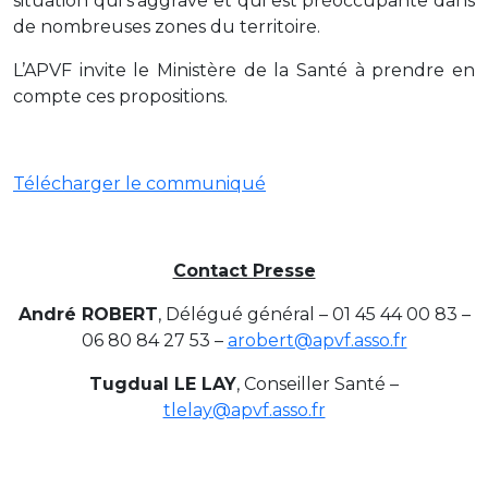
situation qui s’aggrave et qui est préoccupante dans
de nombreuses zones du territoire.
L’APVF invite le Ministère de la Santé à prendre en
compte ces propositions.
Télécharger le communiqué
Contact Presse
André ROBERT
, Délégué général – 01 45 44 00 83 –
06 80 84 27 53 –
arobert@apvf.asso.fr
Tugdual LE LAY
, Conseiller Santé –
tlelay@apvf.asso.fr