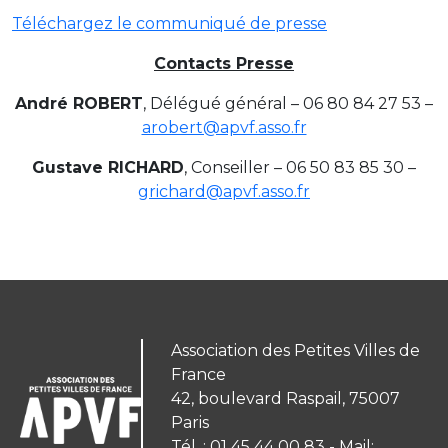
Téléchargez le communiqué de presse
Contacts Presse
André ROBERT
, Délégué général – 06 80 84 27 53 –
arobert@apvf.asso.fr
Gustave RICHARD
, Conseiller – 06 50 83 85 30 –
grichard@apvf.asso.fr
Association des Petites Villes de
France
42, boulevard Raspail, 75007
Paris
Tél. : 01 45 44 00 83 - Mail: