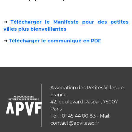
➜
Télécharger le Manifeste pour des petites
villes plus bienveillantes
➜
Télécharger le communiqué en PDF
Association des Petites Villes de
France
42, boulevard Raspail, 75007
Paris
Tél. : 01 45 44 00 83 - Mail:
contact@apvf.asso.fr