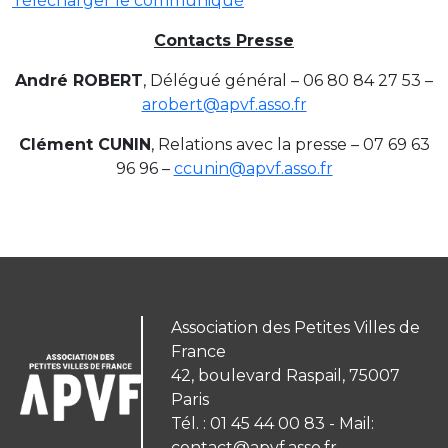
Télécharger le communiqué
Contacts Presse
André ROBERT
, Délégué général – 06 80 84 27 53 –
arobert@apvf.asso.fr
Clément CUNIN
, Relations avec la presse – 07 69 63
96 96 –
ccunin@apvf.asso.fr
Association des Petites Villes de
France
42, boulevard Raspail, 75007
Paris
Tél. : 01 45 44 00 83 - Mail:
contact@apvf.asso.fr