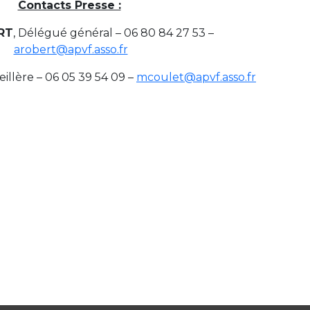
Contacts Presse :
RT
, Délégué général – 06 80 84 27 53 –
arobert@apvf.asso.fr
eillère – 06 05 39 54 09 –
mcoulet@apvf.asso.fr