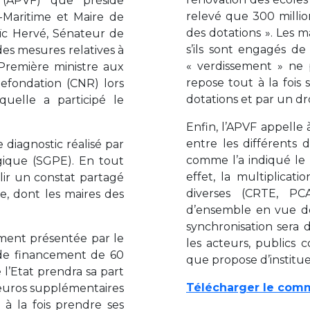
e (APVF) que préside
relevé que 300 millio
-Maritime et Maire de
des dotations ». Les ma
oïc Hervé, Sénateur de
s’ils sont engagés de
des mesures relatives à
« verdissement » ne 
 Première ministre aux
repose tout à la fois
Refondation (CNR) lors
dotations et par un dro
uelle a participé le
Enfin, l’APVF appelle 
entre les différents d
diagnostic réalisé par
comme l’a indiqué le 
ogique (SGPE). En tout
effet, la multiplicat
lir un constat partagé
diverses (CRTE, PC
ue, dont les maires des
d’ensemble en vue de l
synchronisation sera
sement présentée par le
les acteurs, publics 
 de financement de 60
que propose d’institu
 l’Etat prendra sa part
Télécharger le com
d’euros supplémentaires
 à la fois prendre ses