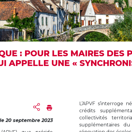
UE : POUR LES MAIRES DES P
I APPELLE UNE « SYNCHRONI
L’APVF s’interroge n
crédits supplément
collectivités territo
le
20 septembre 2023
supplémentaires du
rénovation des écoles 