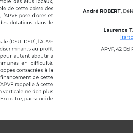
mble des élus locaux,
ple de cette baisse des
André ROBERT
, Dé
, l’APVF pose d’ores et
 des dotations dans le
Laurence 
ltart
ale (DSU, DSR), l’APVF
 discriminants au profit
APVF, 42 Bd 
s pour autant aboutir à
munes en difficulté.
loppes consacrées à la
financement de cette
’APVF rappelle à cette
 verticale ne doit plus
 En outre, par souci de