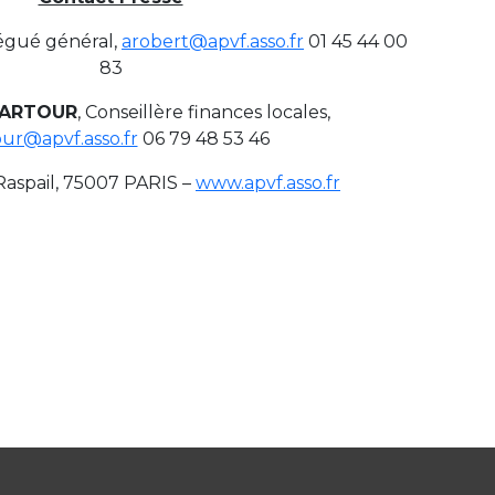
légué général,
arobert@apvf.asso.fr
01 45 44 00
83
TARTOUR
, Conseillère finances locales,
our@apvf.asso.fr
06 79 48 53 46
Raspail, 75007 PARIS –
www.apvf.asso.fr