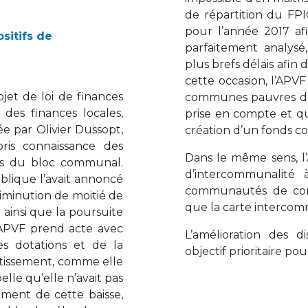
de répartition du FPIC
pour l’année 2017 af
ositifs de
parfaitement analysé
plus brefs délais afin
cette occasion, l’APV
jet de loi de finances
communes pauvres dan
es finances locales,
prise en compte et qu
dée par Olivier Dussopt,
création d’un fonds 
ris connaissance des
Dans le même sens, l’
nces du bloc communal.
d’intercommunalité 
blique l’avait annoncé
communautés de com
diminution de moitié de
que la carte intercom
 ainsi que la poursuite
 L’APVF prend acte avec
L’amélioration des 
es dotations et de la
objectif prioritaire pou
estissement, comme elle
elle qu’elle n’avait pas
ement de cette baisse,